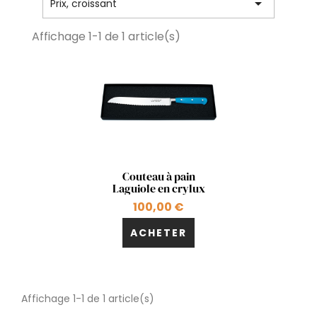

Prix, croissant
Affichage 1-1 de 1 article(s)
Aperçu rapide

Couteau à pain
Laguiole en crylux
100,00 €
ACHETER
Affichage 1-1 de 1 article(s)