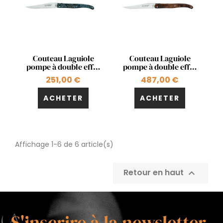
Aperçu rapide
Aperçu rapide


Couteau Laguiole
Couteau Laguiole
pompe à double effet
pompe à double effet
en fourche de
en bois de fer
251,00 €
487,00 €
peuplier teinté
ACHETER
ACHETER
Affichage 1-6 de 6 article(s)
Retour en haut

S'inscrire à la newsletter