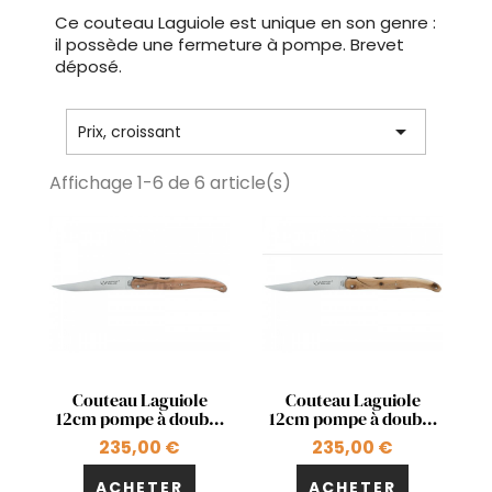
Ce couteau Laguiole est unique en son genre :
il possède une fermeture à pompe. Brevet
déposé.

Prix, croissant
Affichage 1-6 de 6 article(s)
Aperçu rapide
Aperçu rapide


Couteau Laguiole
Couteau Laguiole
12cm pompe à double
12cm pompe à double
effet en olivier
effet en genévrier
235,00 €
235,00 €
ACHETER
ACHETER