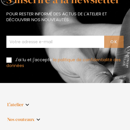
POUR RESTER INFORMÉ DES ACTUS DE L'ATELIER ET
DÉCOUVRIR NOS NOUVEAUTÉS
J'ai lu et j'accepte
la politique de confidentialité des
données
L'atelier

Nos couteaux
