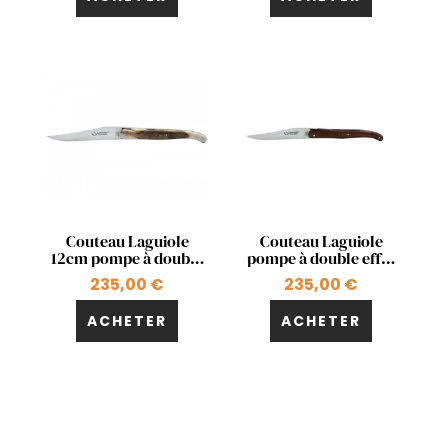
Aperçu rapide
Aperçu rapide


Couteau Laguiole
Couteau Laguiole
12cm pompe à double
pompe à double effet
effet en pistachier
en amourette
235,00 €
235,00 €
ACHETER
ACHETER