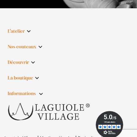
L'atelier

Nos couteaux

Découvrir

La boutique

Informations
keyboard_arrow_down