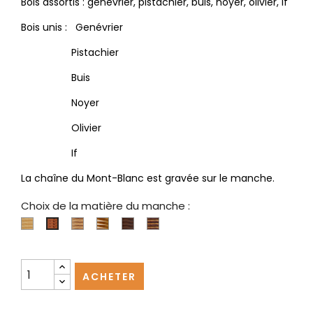
Bois assortis : genévrier, pistachier, buis, noyer, olivier, if
Bois unis : Genévrier
Pistachier
Buis
Noyer
Olivier
If
La chaîne du Mont-Blanc est gravée sur le manche.
Choix de la matière du manche :
Buis
Olivier
Pistachier
Noyer
Bois
Genévrier
assortis
ACHETER