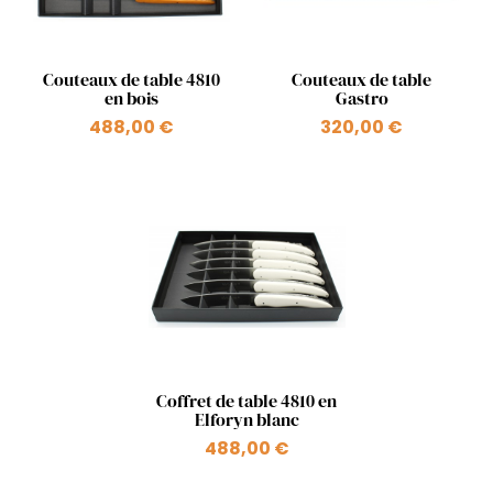
Aperçu rapide
Aperçu rapide


Couteaux de table 4810
Couteaux de table
en bois
Gastro
488,00 €
320,00 €
+1
Aperçu rapide

Coffret de table 4810 en
Elforyn blanc
488,00 €