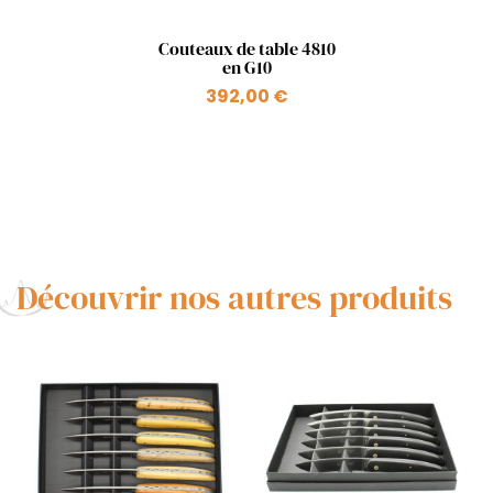
Aperçu rapide

Couteaux de table 4810
en G10
392,00 €
Découvrir nos autres produits