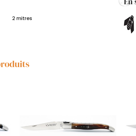
En 
2 mitres
produits