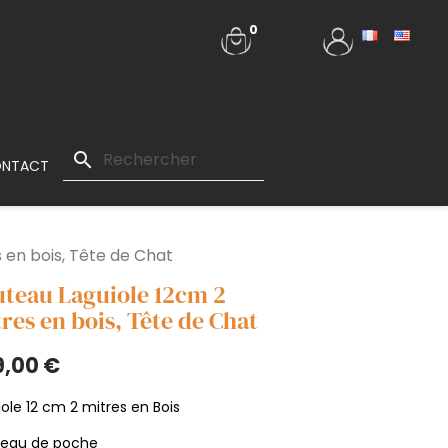
0
search
NTACT
 en bois, Tête de Chat
teau Laguiole 12cm 2
res en bois, Tête de Chat
9,00 €
ole 12 cm 2 mitres en Bois
eau de poche