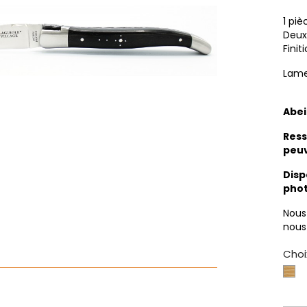
1 piè
Deux
Fini
Lame
Abei
Ress
peuv
Disp
phot
Nous
nous
Choi
Bu