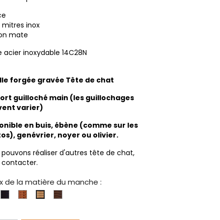
ce
 mitres inox
tion mate
 acier inoxydable 14C28N
lle forgée gravée Tête de chat
ort guilloché main (les guillochages
ent varier)
onible en buis, ébène (comme sur les
os), genévrier, noyer ou olivier.
 pouvons réaliser d'autres tête de chat,
 contacter.
x de la matière du manche :
is
Ebène
Genévrier
Noyer
Olivier