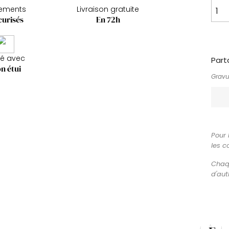
iements
Livraison gratuite
curisés
En 72h
ré avec
Part
n étui
Gravu
Pour 
les c
Chaqu
d'aut