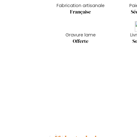
Fabrication artisanale
Pa
Française
Sé
Gravure lame
Liv
Offerte
So