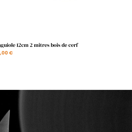
Aperçu rapide

aguiole 12cm 2 mitres bois de cerf
,00 €