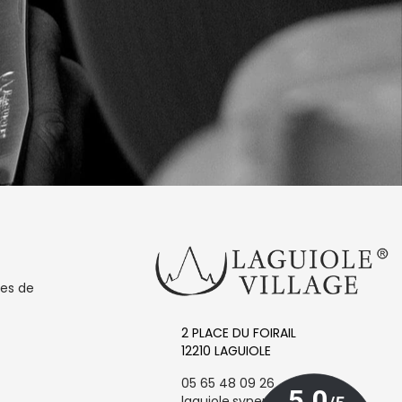
les de
2 PLACE DU FOIRAIL
12210 LAGUIOLE
05 65 48 09 26
laguiole.synergie@orange.fr