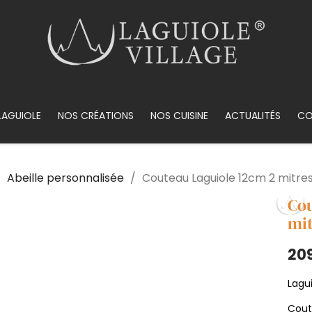
LAGUIOLE
NOS CRÉATIONS
NOS CUISINE
ACTUALITÉS
CO
Abeille personnalisée
Couteau Laguiole 12cm 2 mitres
Cou
mit
20
Lagui
Cout