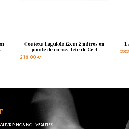
Aperçu rapide

en
Couteau Laguiole 12cm 2 mitres en
L
y
pointe de corne, Tête de Cerf
282
235,00 €
r
ÉCOUVRIR NOS NOUVEAUTÉS