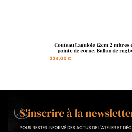
Aperçu rapide

Couteau Laguiole 12cm 2 mitres 
pointe de corne, Ballon de rugb
334,00 €
S'inscrire à la newslette
POUR RESTER INFORMÉ DES ACTUS DE L'ATELIER ET D