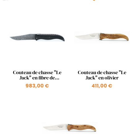
Aperçu rapide
Aperçu rapide


Couteau de chasse "Le
Couteau de chasse "Le
Jack" en fibre de
Jack" en olivier
carbone avec une lame
983,00 €
411,00 €
damas carbone