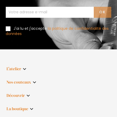
J'ai lu et j'accepte
la politique de confidentialité des
données
L'atelier

Nos couteaux

Découvrir

La boutique
