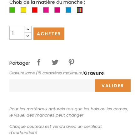
Choix de la matière du manche :
Crylux
Crylux
Crylux
Crylux
Crylux
Crylux
Crylux
vert
jaune
rouge
rose
fuschia
bleu
assorties
ACHETER
Partager
Gravure
Gravure lame (15 caractères maximum)
VALIDER
Pour les matériaux naturels tels que les bois ou les cornes,
le visuel des manches peut changer
Chaque couteau est vendu avec un certificat
d'authenticité