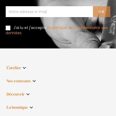
J'ai lu et j'accepte
la politique de confidentialité des
données
L'atelier

Nos couteaux

Découvrir

La boutique
