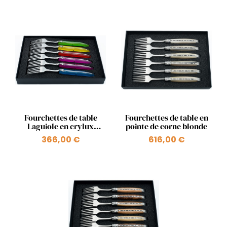
Aperçu rapide
Aperçu rapide


Fourchettes de table
Fourchettes de table en
Laguiole en crylux
pointe de corne blonde
multicolore
366,00 €
616,00 €
+2