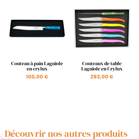
Aperçu rapide
Aperçu rapide


Couteau à pain Laguiole
Couteaux de table
en crylux
Laguiole en Crylux
100,00 €
293,00 €
+1
Découvrir nos autres produits