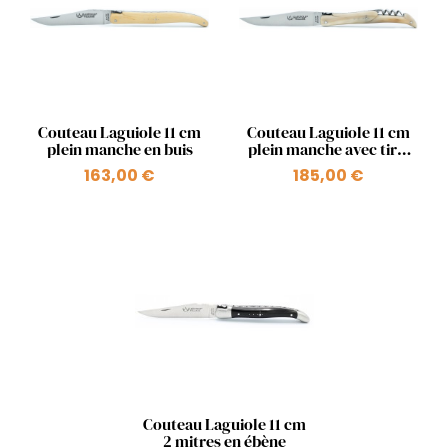
Aperçu rapide
Aperçu rapide


Couteau Laguiole 11 cm
Couteau Laguiole 11 cm
plein manche en buis
plein manche avec tire-
bouchon en pointe de
163,00 €
185,00 €
corne blonde
Aperçu rapide

Couteau Laguiole 11 cm
2 mitres en ébène