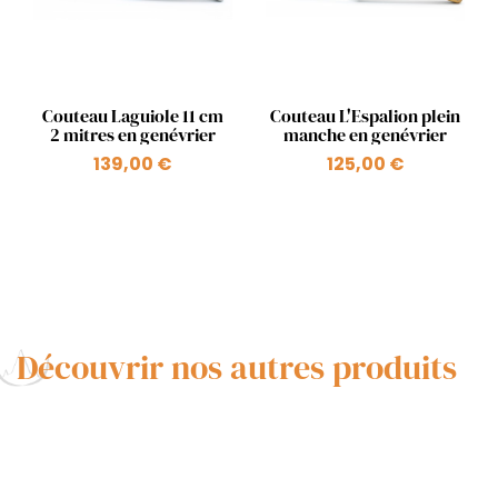
Aperçu rapide
Aperçu rapide


Couteau Laguiole 11 cm
Couteau L'Espalion plein
2 mitres en genévrier
manche en genévrier
139,00 €
125,00 €
Découvrir nos autres produits