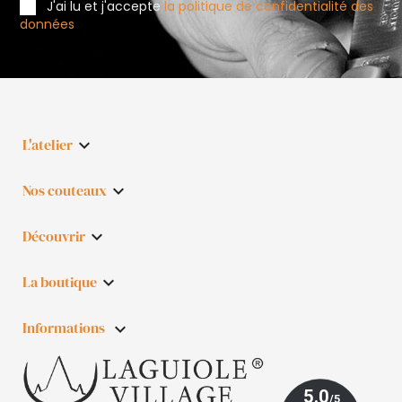
J'ai lu et j'accepte
la politique de confidentialité des
données
L'atelier

Nos couteaux

Découvrir

La boutique

Informations
keyboard_arrow_down