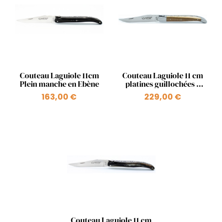
Aperçu rapide
Aperçu rapide


Couteau Laguiole 11cm
Couteau Laguiole 11 cm
Plein manche en Ebène
platines guillochées 2
mitres en pistachier
163,00 €
229,00 €
Aperçu rapide

Couteau Laguiole 11 cm