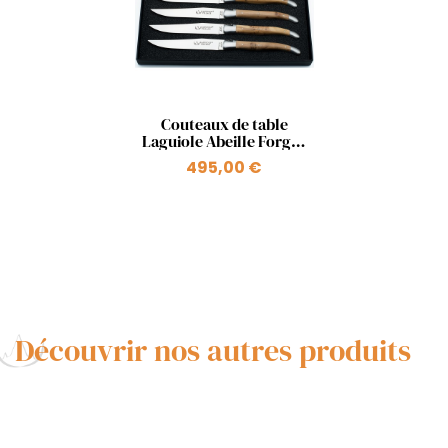
Aperçu rapide

Couteaux de table
Laguiole Abeille Forgée
en genévrier
495,00 €
Découvrir nos autres produits