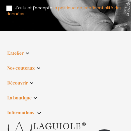
J'ai lu et j'accepte
la politique de confidentialité des
données
L'atelier

Nos couteaux

Découvrir

La boutique

Informations
keyboard_arrow_down