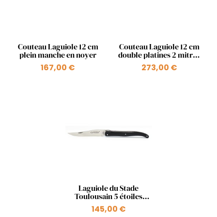
Aperçu rapide
Aperçu rapide


Couteau Laguiole 12 cm
Couteau Laguiole 12 cm
plein manche en noyer
double platines 2 mitres
en noyer
167,00 €
273,00 €
Aperçu rapide

Laguiole du Stade
Toulousain 5 étoiles
12cm Plein manche en
145,00 €
G10 noir