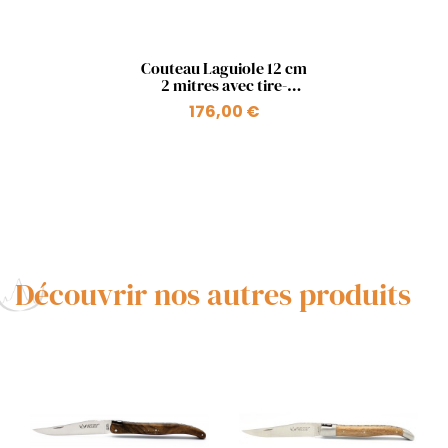
Aperçu rapide

Couteau Laguiole 12 cm
2 mitres avec tire-
bouchon en pistachier
176,00 €
Découvrir nos autres produits