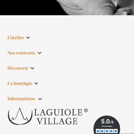
L'atelier

Nos couteaux

Découvrir

La boutique

Informations
keyboard_arrow_down