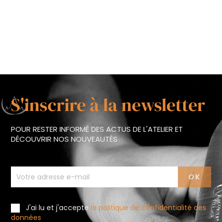
S'inscrire à la newsletter
POUR RESTER INFORMÉ DES ACTUS DE L'ATELIER ET
DÉCOUVRIR NOS NOUVEAUTÉS
J'ai lu et j'accepte
la politique de confidentialité des
données