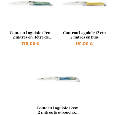
Aperçu rapide
Aperçu rapide


Couteau Laguiole 12cm
Couteau Laguiole 12 cm
2 mitres en Hêtre de
2 mitres en buis
l'Aubrac Bleu roi
178,00 €
161,00 €
Aperçu rapide

Couteau Laguiole 12cm
2 mitres tire-bouchon