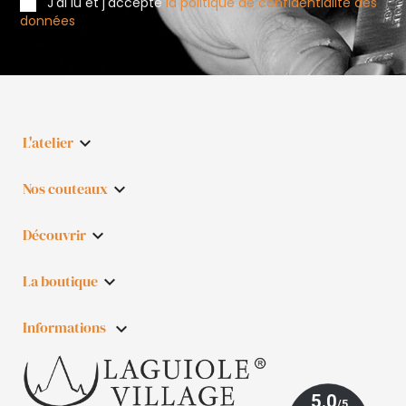
J'ai lu et j'accepte
la politique de confidentialité des
données
L'atelier

Nos couteaux

Découvrir

La boutique

Informations
keyboard_arrow_down