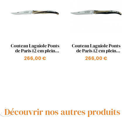
Aperçu rapide
Aperçu rapide


Couteau Laguiole Ponts
Couteau Laguiole Ponts
de Paris 12 cm plein
de Paris 12 cm plein
manche en pointe de
manche en pointe de
266,00 €
266,00 €
corne ressort Pont des
corne ressort Pont
Arts
Mirabeau
Découvrir nos autres produits