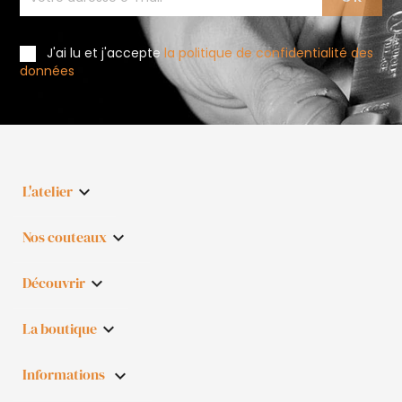
J'ai lu et j'accepte
la politique de confidentialité des
données
L'atelier

Nos couteaux

Découvrir

La boutique

Informations
keyboard_arrow_down