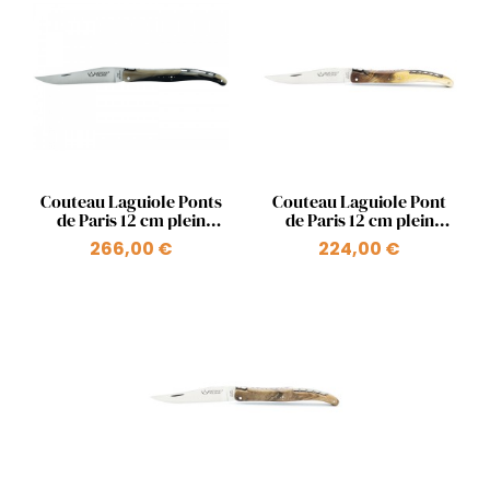
Aperçu rapide
Aperçu rapide


Couteau Laguiole Ponts
Couteau Laguiole Pont
de Paris 12 cm plein
de Paris 12 cm plein
manche en pointe de
manche en bois ressort
266,00 €
224,00 €
+1
corne ressort Pont
Pont des Arts
Mirabeau