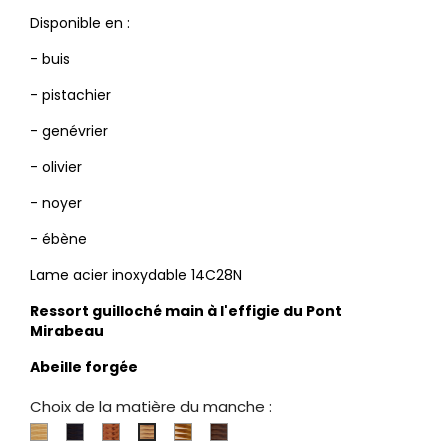
Disponible en :
- buis
- pistachier
- genévrier
- olivier
- noyer
- ébène
Lame acier inoxydable 14C28N
Ressort guilloché main à l'effigie du Pont
Mirabeau
Abeille forgée
Choix de la matière du manche :
Buis
Ebène
Genévrier
Pistachier
Noyer
Olivier