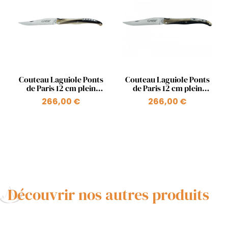
Aperçu rapide
Aperçu rapide


Couteau Laguiole Ponts
Couteau Laguiole Ponts
de Paris 12 cm plein
de Paris 12 cm plein
manche en pointe de
manche en pointe de
266,00 €
266,00 €
corne ressort Pont des
corne ressort Pont
Arts
Mirabeau
Découvrir nos autres produits