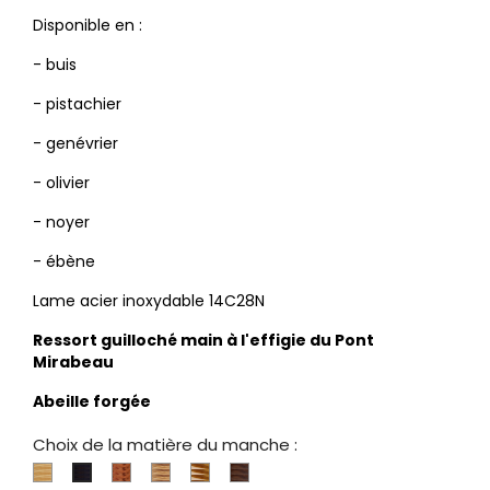
Disponible en :
- buis
- pistachier
- genévrier
- olivier
- noyer
- ébène
Lame acier inoxydable 14C28N
Ressort guilloché main à l'effigie du Pont
Mirabeau
Abeille forgée
Choix de la matière du manche :
Buis
Genévrier
Olivier
Pistachier
Noyer
Ebène