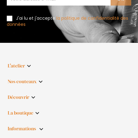
J'ai lu et j'accepte
la politique de confidentialité des
données
L'atelier

Nos couteaux

Découvrir

La boutique

Informations
keyboard_arrow_down