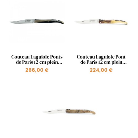
Aperçu rapide
Aperçu rapide


Couteau Laguiole Ponts
Couteau Laguiole Pont
de Paris 12 cm plein
de Paris 12 cm plein
manche en pointe de
manche en bois ressort
266,00 €
224,00 €
+1
corne ressort Pont
Pont des Arts
Mirabeau