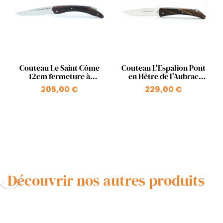
Aperçu rapide
Aperçu rapide


Couteau Le Saint Côme
Couteau L'Espalion Pont
12cm fermeture à
en Hêtre de l'Aubrac
pompe plein manche en
Chocolat
205,00 €
229,00 €
noyer
Découvrir nos autres produits