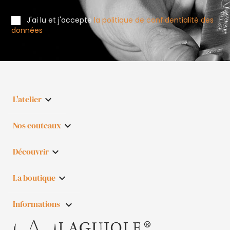
J'ai lu et j'accepte
la politique de confidentialité des
données
L'atelier

Nos couteaux

Découvrir

La boutique

Informations
keyboard_arrow_down