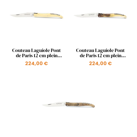
Aperçu rapide
Aperçu rapide


Couteau Laguiole Pont
Couteau Laguiole Pont
de Paris 12 cm plein
de Paris 12 cm plein
manche en bois ressort
manche en bois ressort
224,00 €
224,00 €
+1
+1
Pont Mirabeau
Pont des Arts