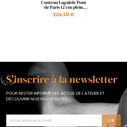
Aperçu rapide

Couteau Laguiole Pont
de Paris 12 cm plein
manche en bois ressort
224,00 €
+1
Pont Iéna
S'inscrire à la newsletter
POUR RESTER INFORMÉ DES ACTUS DE L'ATELIER ET
DÉCOUVRIR NOS NOUVEAUTÉS