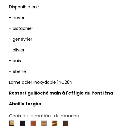
Disponible en :
- noyer
- pistachier
- genévrier
- olivier
- buis
- ébène
Lame acier inoxydable 14C28N
Ressort guilloché main à l'effigie du Pont Iéna
Abeille forgée
Choix de la matière du manche :
Ebène
Genévrier
Olivier
Pistachier
Noyer
Buis