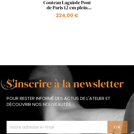
Aperçu rapide

Couteau Laguiole Pont
de Paris 12 cm plein
manche en bois ressort
224,00 €
+1
Pont Mirabeau
S'inscrire à la newsletter
POUR RESTER INFORMÉ DES ACTUS DE L'ATELIER ET
DÉCOUVRIR NOS NOUVEAUTÉS