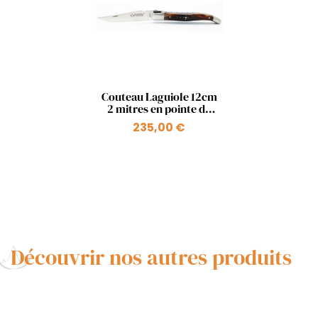
Aperçu rapide

Couteau Laguiole 12cm
2 mitres en pointe de
corne, Tête de Cerf
235,00 €
Découvrir nos autres produits