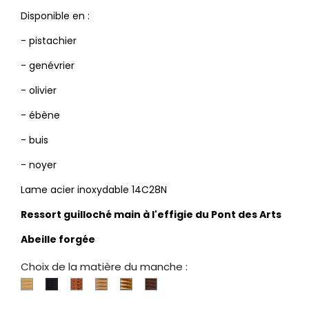
Disponible en :
- pistachier
- genévrier
- olivier
- ébène
- buis
- noyer
Lame acier inoxydable 14C28N
Ressort guilloché main à l'effigie du Pont des Arts
Abeille forgée
Choix de la matière du manche :
Buis
Genévrier
Olivier
Pistachier
Noyer
Ebène