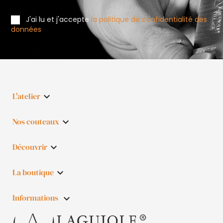
J'ai lu et j'accepte
la politique de confidentialité des
données
L'atelier

Nos couteaux

Découvrir

La boutique

Informations
keyboard_arrow_down