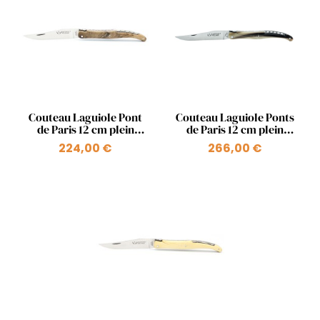
Aperçu rapide
Aperçu rapide


Couteau Laguiole Pont
Couteau Laguiole Ponts
de Paris 12 cm plein
de Paris 12 cm plein
manche en bois ressort
manche en pointe de
224,00 €
266,00 €
+1
Pont Iéna
corne ressort Pont des
Arts