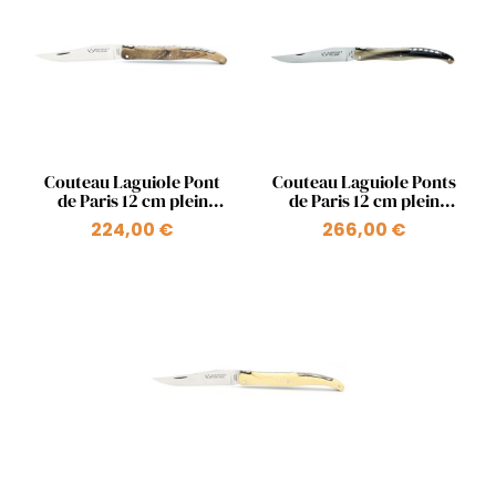
Aperçu rapide
Aperçu rapide


Couteau Laguiole Pont
Couteau Laguiole Ponts
de Paris 12 cm plein
de Paris 12 cm plein
manche en bois ressort
manche en pointe de
224,00 €
266,00 €
+1
Pont Iéna
corne ressort Pont des
Arts