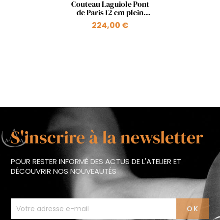
Aperçu rapide

Couteau Laguiole Pont
de Paris 12 cm plein
manche en bois ressort
224,00 €
+1
Pont Mirabeau
S'inscrire à la newsletter
POUR RESTER INFORMÉ DES ACTUS DE L'ATELIER ET
DÉCOUVRIR NOS NOUVEAUTÉS