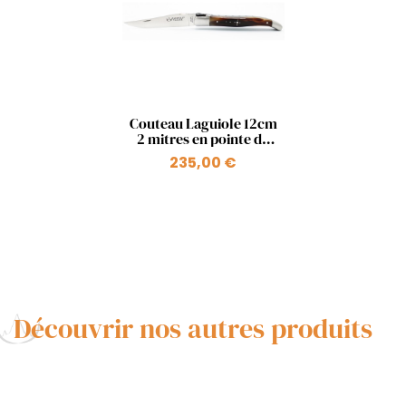
Aperçu rapide

Couteau Laguiole 12cm
2 mitres en pointe de
corne, Tête de Cerf
235,00 €
Découvrir nos autres produits