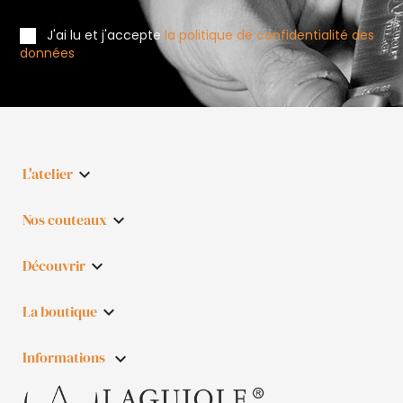
J'ai lu et j'accepte
la politique de confidentialité des
données
L'atelier

Nos couteaux

Découvrir

La boutique

Informations
keyboard_arrow_down