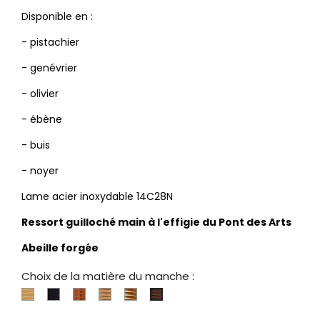
Disponible en :
- pistachier
- genévrier
- olivier
- ébène
- buis
- noyer
Lame acier inoxydable 14C28N
Ressort guilloché main à l'effigie du Pont des Arts
Abeille forgée
Choix de la matière du manche :
Buis
Ebène
Genévrier
Olivier
Pistachier
Noyer