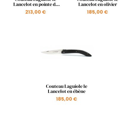
Lancelot en pointe de
Lancelot en olivier
corne blonde
213,00 €
185,00 €
Aperçu rapide

Couteau Laguiole le
Lancelot en ébène
185,00 €