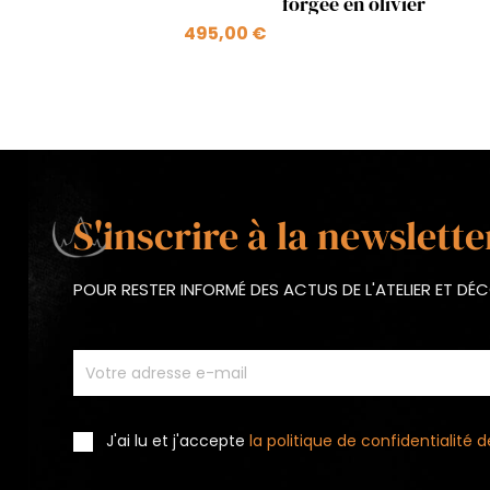
forgée en olivier
495,00 €
S'inscrire à la newslette
POUR RESTER INFORMÉ DES ACTUS DE L'ATELIER ET D
J'ai lu et j'accepte
la politique de confidentialité