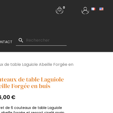
0
search
NTACT
x de table Laguiole Abeille Forgée en
teaux de table Laguiole
ille Forgée en buis
5,00 €
ret de 6 couteaux de table Laguiole
abeille forgée et ressort ciselé main,