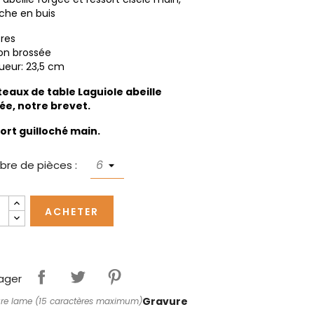
he en buis
tres
ion brossée
ueur: 23,5 cm
eaux de table Laguiole abeille
ée, notre brevet.
ort guilloché main.
re de pièces :
ACHETER
ager
Gravure
re lame (15 caractères maximum)