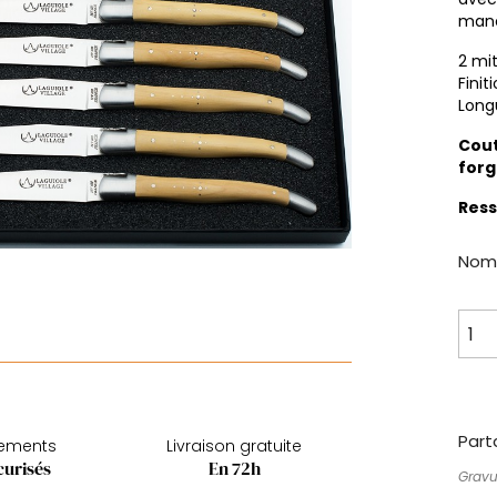
manc
2 mi
Finit
Long
Cout
forg
Ress
Nomb
Part
iements
Livraison gratuite
curisés
En 72h
Gravu