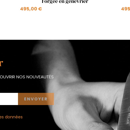
Forgée en genévrier
495,00 €
495
r
ÉCOUVRIR NOS NOUVEAUTÉS
 des données