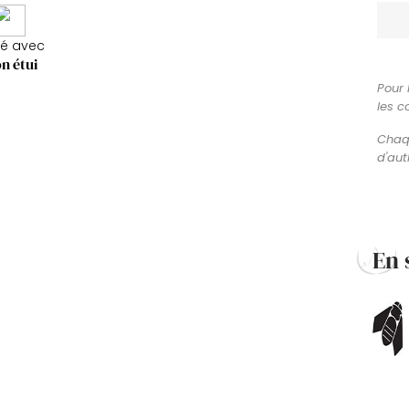
ré avec
n étui
Pour 
les c
Chaqu
d'aut
En 