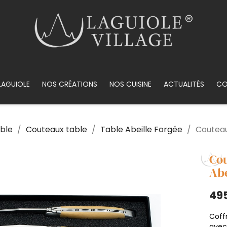
LAGUIOLE
NOS CRÉATIONS
NOS CUISINE
ACTUALITÉS
CO
able
Couteaux table
Table Abeille Forgée
Couteau
Cou
Abe
49
Coff
avec 