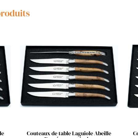
produits
Aperçu rapide

le
Couteaux de table Laguiole Abeille
Cou