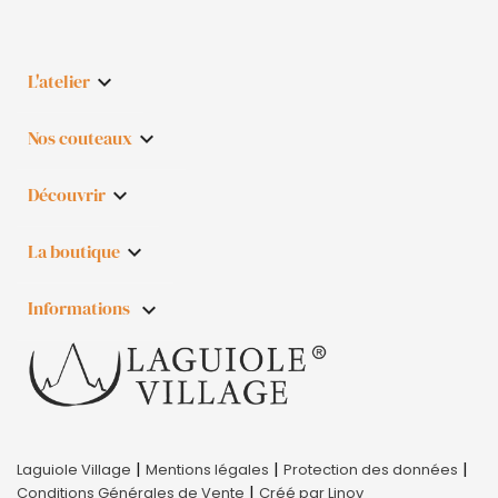
L'atelier

Nos couteaux

Découvrir

La boutique

Informations
keyboard_arrow_down
|
|
|
Laguiole Village
Mentions légales
Protection des données
|
Conditions Générales de Vente
Créé par Linov