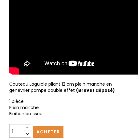
Couteau Laguiole pliant 12 cm plein manche en
genévrier pompe double effet
(Brevet déposé)
1 pièce
Plein manche
Finition brossée
ACHETER