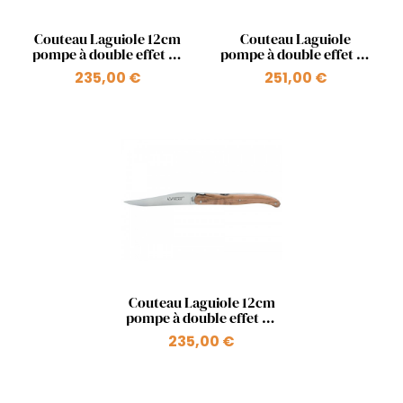
Aperçu rapide
Aperçu rapide


Couteau Laguiole 12cm
Couteau Laguiole
pompe à double effet en
pompe à double effet en
pistachier
fourche de peuplier
235,00 €
251,00 €
teinté
Aperçu rapide

Couteau Laguiole 12cm
pompe à double effet en
olivier
235,00 €