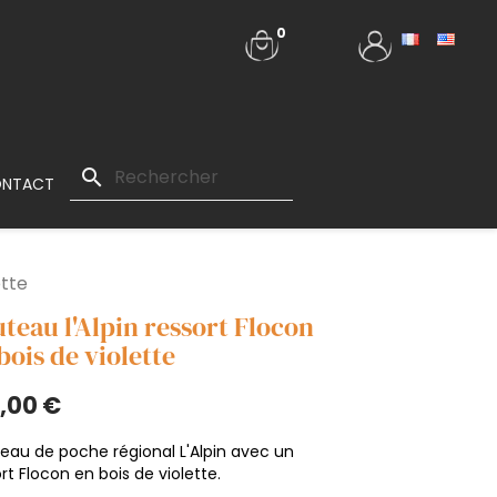
0
search
NTACT
ette
teau l'Alpin ressort Flocon
bois de violette
,00 €
eau de poche régional L'Alpin avec un
rt Flocon en bois de violette.