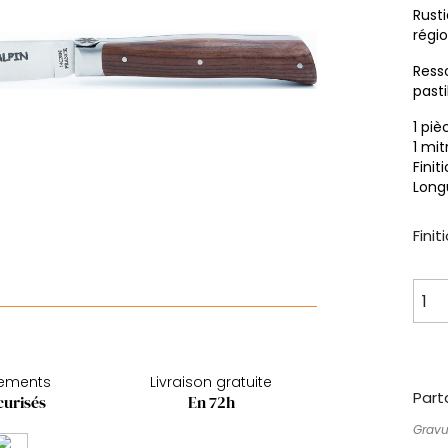
Rust
régio
Resso
pastil
1 piè
1 mit
Finit
Long
Finit
iements
Livraison gratuite
Part
curisés
En 72h
Gravu