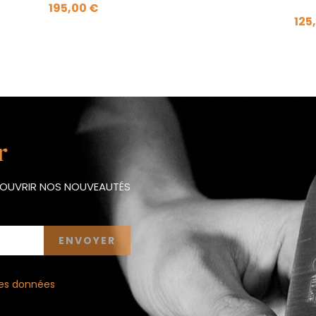
195,00 €
125
r
ÉCOUVRIR NOS NOUVEAUTÉS
 des données