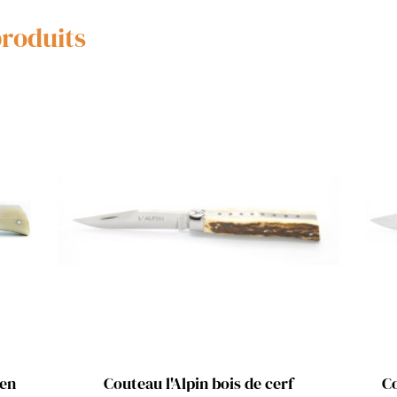
produits
Aperçu rapide

 en
Couteau l'Alpin bois de cerf
Co