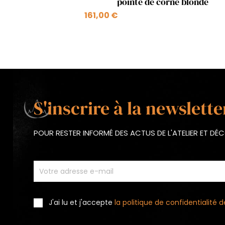
pointe de corne blonde
161,00 €
S'inscrire à la newslette
POUR RESTER INFORMÉ DES ACTUS DE L'ATELIER ET D
J'ai lu et j'accepte
la politique de confidentialité