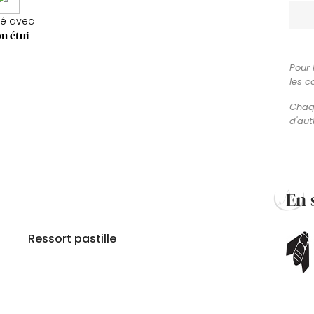
ré avec
n étui
Pour 
les c
Chaqu
d'aut
En 
Ressort pastille