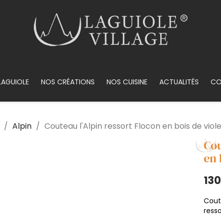
LAGUIOLE
NOS CRÉATIONS
NOS CUISINE
ACTUALITÉS
CO
Alpin
Couteau l'Alpin ressort Flocon en bois de viol
Cou
en 
130
Cout
resso