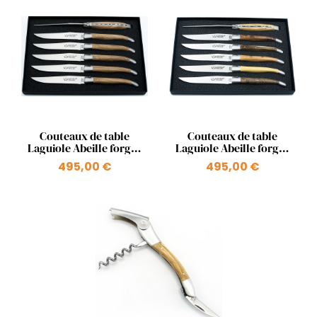
Aperçu rapide
Aperçu rapide


Couteaux de table
Couteaux de table
Laguiole Abeille forgée
Laguiole Abeille forgée
en olivier
en bois assortis
495,00 €
495,00 €