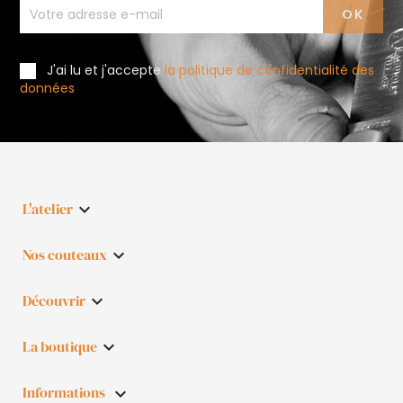
J'ai lu et j'accepte
la politique de confidentialité des
données
L'atelier

Nos couteaux

Découvrir

La boutique

Informations
keyboard_arrow_down