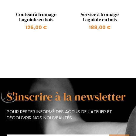
Aperçu rapide
Aperçu rapide


Couteau à fromage
Service à fromage
Laguiole en bois
Laguiole en bois
126,00 €
188,00 €
+1
S'inscrire à la newsletter
POUR RESTER INFORMÉ DES ACTUS DE L'ATELIER ET
DÉCOUVRIR NOS NOUVEAUTÉS