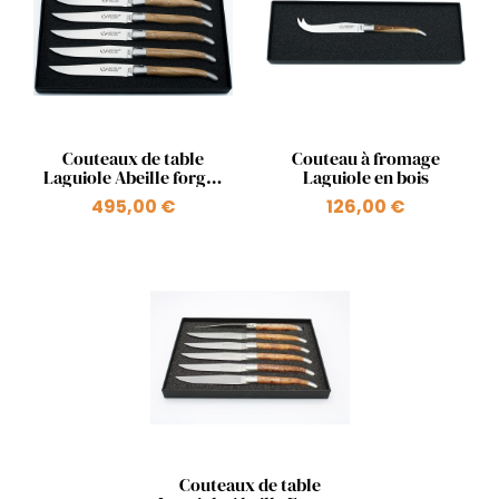
Aperçu rapide
Aperçu rapide


Couteaux de table
Couteau à fromage
Laguiole Abeille forgée
Laguiole en bois
en olivier
495,00 €
126,00 €
Aperçu rapide

Couteaux de table