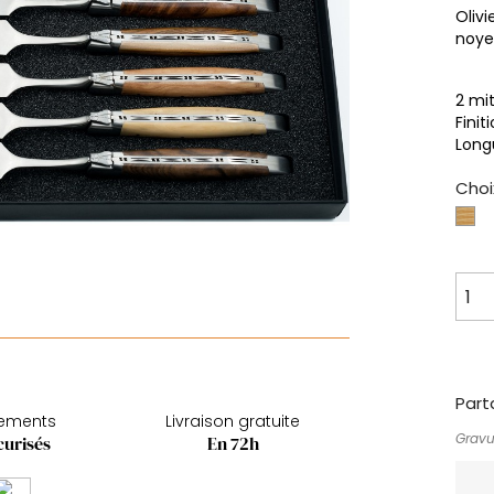
Olivi
noye
2 mi
Finit
Long
Choi
Bu
Part
iements
Livraison gratuite
Gravu
curisés
En 72h