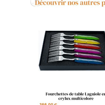
Découvrir nos autres 
Aperçu rapide

Fourchettes de table Laguiole e
crylux multicolore
+2
366,00 €