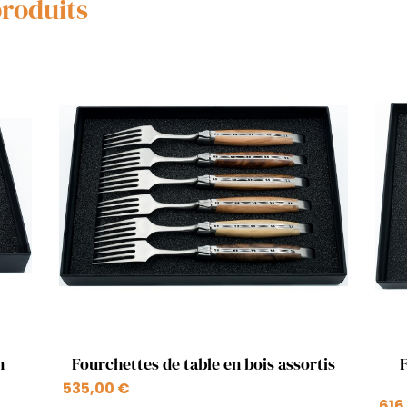
produits
Aperçu rapide

n
Fourchettes de table en bois assortis
+1
535,00 €
616