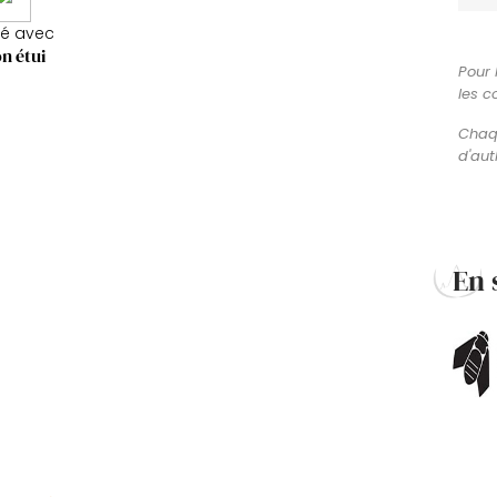
ré avec
n étui
Pour 
les c
Chaqu
d'aut
En 