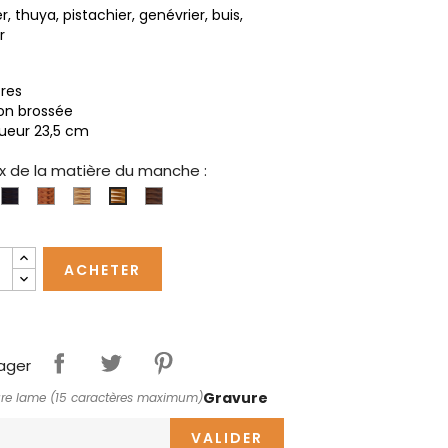
er, thuya, pistachier, genévrier, buis,
r
tres
ion brossée
ueur 23,5 cm
x de la matière du manche :
is
Ebène
Genévrier
Olivier
Noyer
Pistachier
ACHETER
ager
Gravure
re lame (15 caractères maximum)
VALIDER