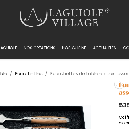
LAGUIOLE
NOS CRÉATIONS
NOS CUISINE
ACTUALITÉS
CO
able
Fourchettes
Fourchettes de table en bois assor
Fou
ass
53
Coff
assor