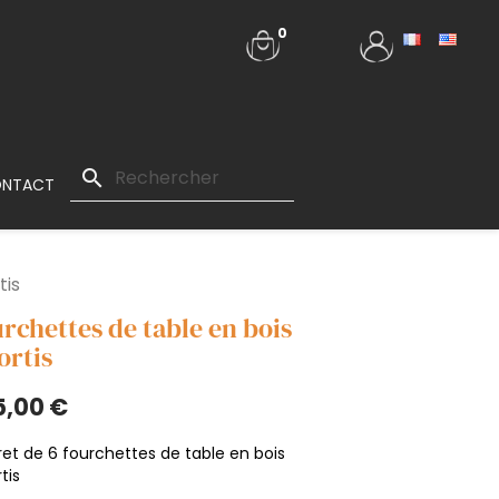
0
search
NTACT
tis
rchettes de table en bois
ortis
5,00 €
ret de 6 fourchettes de table en bois
tis