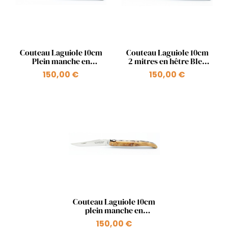
Aperçu rapide
Aperçu rapide


Couteau Laguiole 10cm
Couteau Laguiole 10cm
Plein manche en
2 mitres en hêtre Bleu
pistachier
Russe
150,00 €
150,00 €
Aperçu rapide

Couteau Laguiole 10cm
plein manche en
genevrier
150,00 €