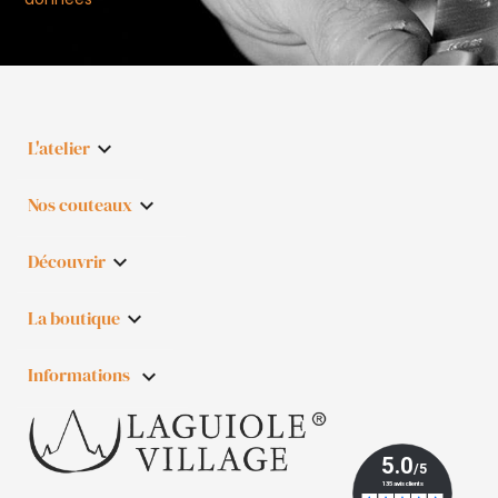
L'atelier

Nos couteaux

Découvrir

La boutique

Informations
keyboard_arrow_down