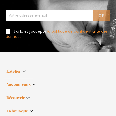
J'ai lu et j'accepte
la politique de confidentialité des
données
L'atelier

Nos couteaux

Découvrir

La boutique
