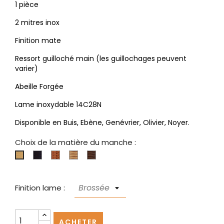
1 pièce
2 mitres inox
Finition mate
Ressort guilloché main (les guillochages peuvent
varier)
Abeille Forgée
Lame inoxydable 14C28N
Disponible en Buis, Ebène, Genévrier, Olivier, Noyer.
Choix de la matière du manche :
Ebène
Genévrier
Olivier
Noyer
Buis
Finition lame :
ACHETER