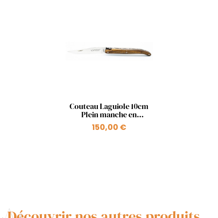
Aperçu rapide

Couteau Laguiole 10cm
Plein manche en
pistachier
150,00 €
Découvrir nos autres produits