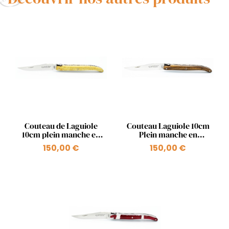
Aperçu rapide
Aperçu rapide


Couteau de Laguiole
Couteau Laguiole 10cm
10cm plein manche en
Plein manche en
Buis
pistachier
150,00 €
150,00 €