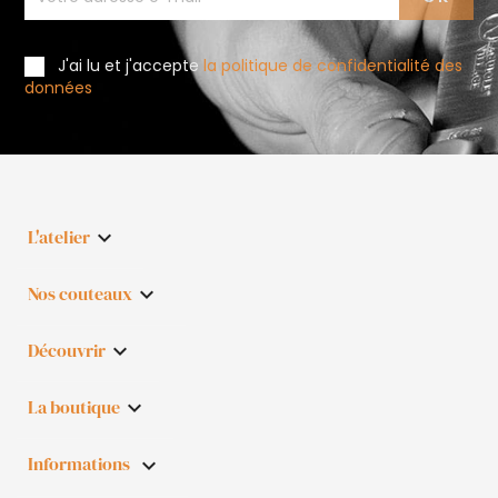
J'ai lu et j'accepte
la politique de confidentialité des
données
L'atelier

Nos couteaux

Découvrir

La boutique

Informations
keyboard_arrow_down