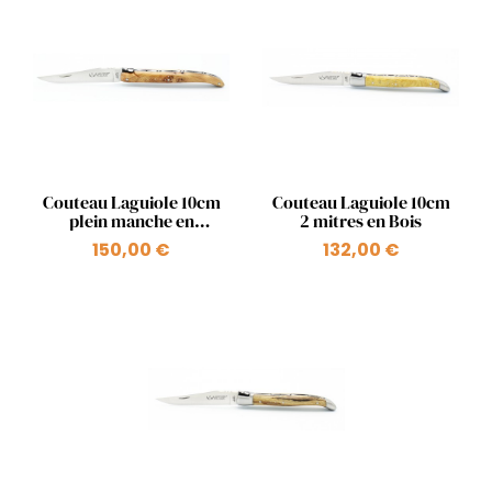
Aperçu rapide
Aperçu rapide


Couteau Laguiole 10cm
Couteau Laguiole 10cm
plein manche en
2 mitres en Bois
genevrier
150,00 €
132,00 €