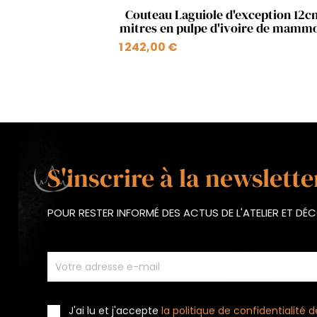
Aperçu rapide

Couteau Laguiole d'exception 12c
mitres en pulpe d'ivoire de mamm
1 242,00 €
S'inscrire à la newslette
POUR RESTER INFORMÉ DES ACTUS DE L'ATELIER ET D
J'ai lu et j'accepte
la politique de confidentialité