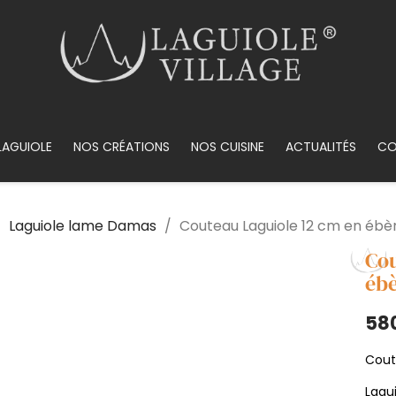
LAGUIOLE
NOS CRÉATIONS
NOS CUISINE
ACTUALITÉS
CO
Laguiole lame Damas
Couteau Laguiole 12 cm en ébè
Cou
ébè
58
Cout
Lagu