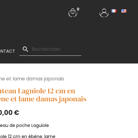
0
search
NTACT
ne et lame damas japonais
teau Laguiole 12 cm en
ne et lame damas japonais
0,00 €
eau de poche Laguiole
iole 12 cm en ébène, lame