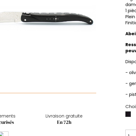
dama
1 piè
Plei
Finit
Abei
Ress
peuv
Disp
- oliv
- ge
- pis
Choi
Eb
iements
Livraison gratuite
curisés
En 72h