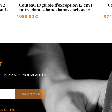
Aperçu rapide

m 2
Couteau Laguiole d'exception 12 cm 1
C
outh
mitre damas lame damas carbone en
phacochère
1 098,00 €
574
r
ÉCOUVRIR NOS NOUVEAUTÉS
 des données