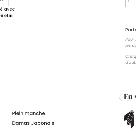
ré avec
n étui
Part
Pour 
les c
Chaqu
d'aut
En 
Plein manche
Damas Japonais