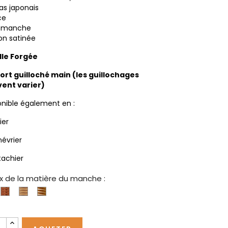
s japonais
ce
n manche
ion satinée
lle Forgée
ort guilloché main (les guillochages
ent varier)
onible également en :
ier
névrier
tachier
x de la matière du manche :
Genévrier
Olivier
Pistachier
ène