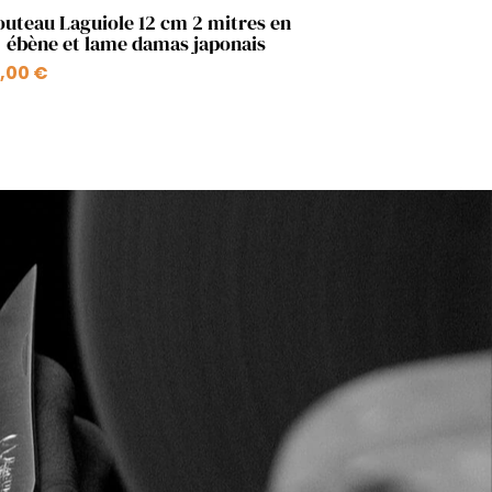
Aperçu rapide

outeau Laguiole 12 cm 2 mitres en
ébène et lame damas japonais
,00 €