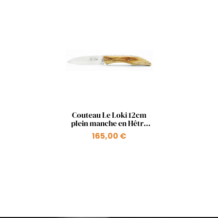
Aperçu rapide

Couteau Le Loki 12cm
plein manche en Hêtre
de l'Aubrac Naturel
165,00 €