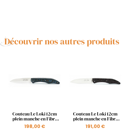
Découvrir nos autres produits
Aperçu rapide
Aperçu rapide


Couteau Le Loki 12cm
Couteau Le Loki 12cm
plein manche en Fibre
plein manche en Fibre
de carbone Bleu orage
de carbone rouge
198,00 €
191,00 €