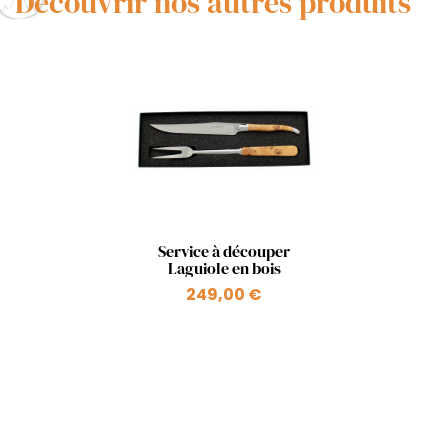
Découvrir nos autres produits
Aperçu rapide

Service à découper
Laguiole en bois
249,00 €
+1