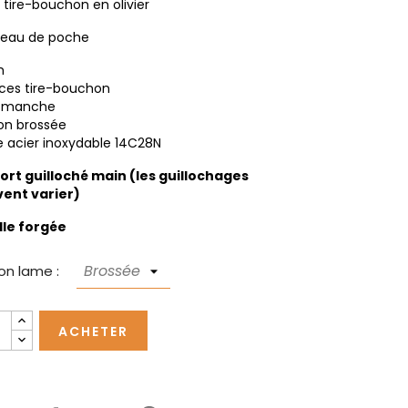
 tire-bouchon en olivier
eau de poche
m
èces tire-bouchon
n manche
ion brossée
 acier inoxydable 14C28N
ort guilloché main (les guillochages
ent varier)
lle forgée
ion lame :
ACHETER