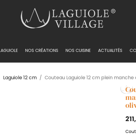
LAGUIOLE
NOS CRÉATIONS
NOS CUISINE
ACTUALITÉS
CO
Laguiole 12 cm
Couteau Laguiole 12 cm plein manche 
Cou
man
oli
211
Cout