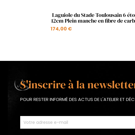
Aperçu rapide

Laguiole du Stade Toulousain 6 éto
12cm Plein manche en fibre de car
noire
174,00 €
S'inscrire à la newslette
POUR RESTER INFORMÉ DES ACTUS DE L'ATELIER ET D