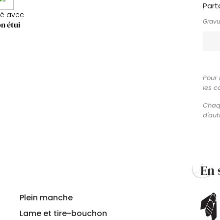
Part
ré avec
Gravu
n étui
Pour 
les c
Chaqu
d'aut
En 
Plein manche
Lame et tire-bouchon