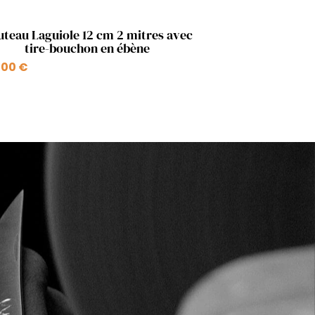
Aperçu rapide

teau Laguiole 12 cm 2 mitres avec
tire-bouchon en ébène
,00 €