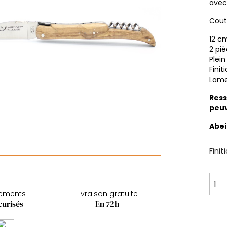
avec
Cout
12 c
2 pi
Plei
Finit
Lame
Ress
peuv
Abei
Finit
iements
Livraison gratuite
curisés
En 72h