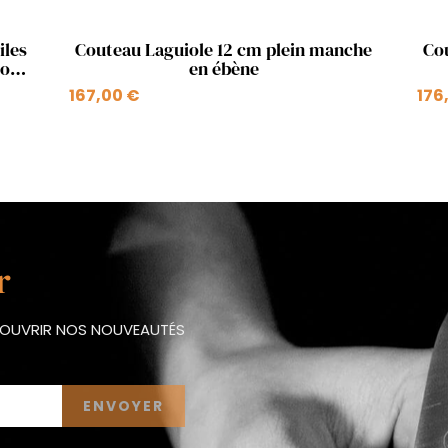
Aperçu rapide

iles
Couteau Laguiole 12 cm plein manche
Cou
bone
en ébène
167,00 €
176
r
ÉCOUVRIR NOS NOUVEAUTÉS