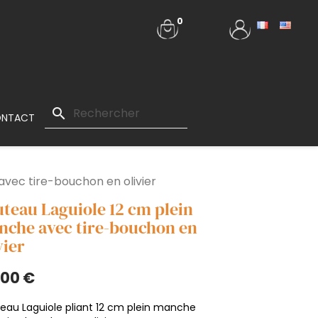
0
search
NTACT
avec tire-bouchon en olivier
teau Laguiole 12 cm plein
che avec tire-bouchon en
vier
,00 €
eau Laguiole pliant 12 cm plein manche