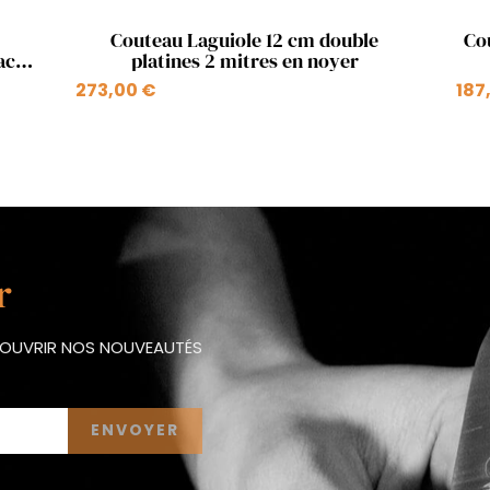
Aperçu rapide

Couteau Laguiole 12 cm double
Co
ac
platines 2 mitres en noyer
273,00 €
187
r
ÉCOUVRIR NOS NOUVEAUTÉS