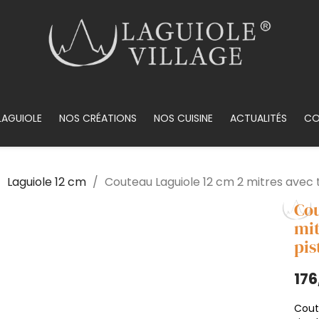
LAGUIOLE
NOS CRÉATIONS
NOS CUISINE
ACTUALITÉS
CO
Laguiole 12 cm
Couteau Laguiole 12 cm 2 mitres avec 
Cou
mit
pis
176
Cout