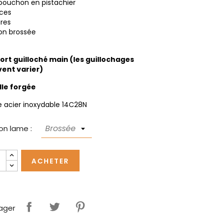
-bouchon en pistachier
èces
tres
ion brossée
ort guilloché main (les guillochages
ent varier)
lle forgée
 acier inoxydable 14C28N
ion lame :
ACHETER
ager