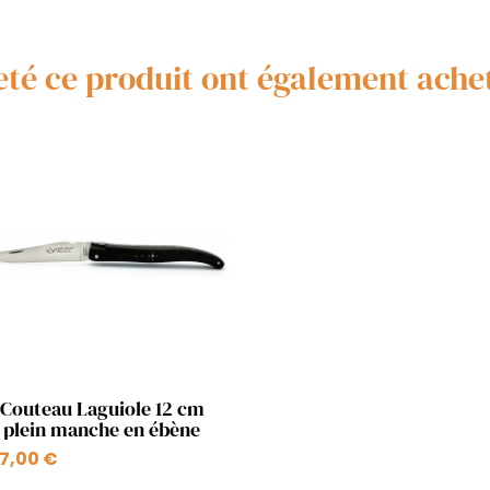
heté ce produit ont également achet
Aperçu rapide

Couteau Laguiole 12 cm
plein manche en ébène
7,00 €