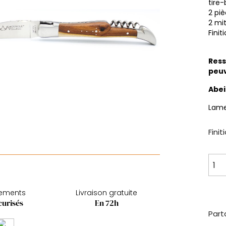
tire
2 pi
2 mi
Finit
Ress
peuv
Abei
Lame
Finit
iements
Livraison gratuite
curisés
En 72h
Part