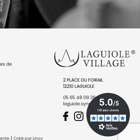
les de
2 PLACE DU FOIRAIL
12210 LAGUIOLE
05 65 48 09 26
laguiole.synergie@orange.fr
|
Vente
Créé par Linov