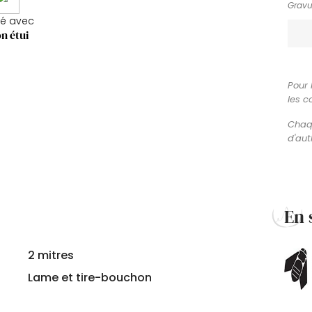
Gravu
ré avec
n étui
Pour 
les c
Chaqu
d'aut
En 
2 mitres
Lame et tire-bouchon