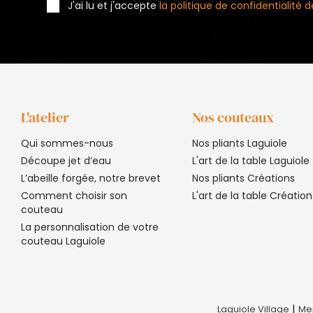
J'ai lu et j'accepte
la politique de confidentialité
L'atelier
Nos couteaux
Qui sommes-nous
Nos pliants Laguiole
Découpe jet d’eau
L'art de la table Laguiole
L’abeille forgée, notre brevet
Nos pliants Créations
Comment choisir son
L'art de la table Création
couteau
La personnalisation de votre
couteau Laguiole
|
Laguiole Village
Men