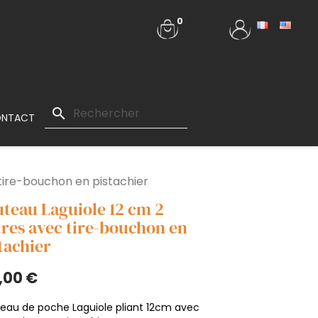
0
search
NTACT
tire-bouchon en pistachier
teau Laguiole 12 cm 2
res avec tire-bouchon en
tachier
,00 €
eau de poche Laguiole pliant 12cm avec