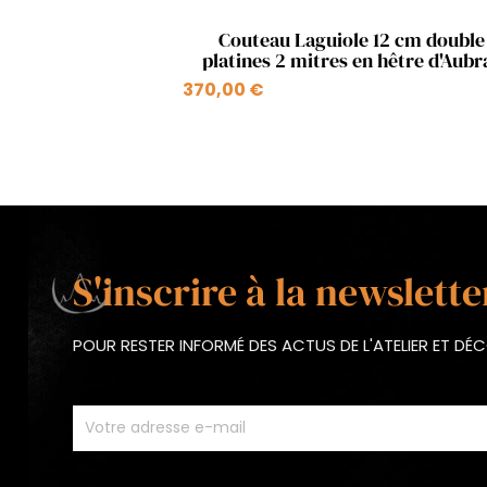
Aperçu rapide

Couteau Laguiole 12 cm double
platines 2 mitres en hêtre d'Aubr
bleu russe
370,00 €
S'inscrire à la newslette
POUR RESTER INFORMÉ DES ACTUS DE L'ATELIER ET D